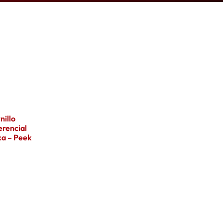
nillo
erencial
ca – Peek