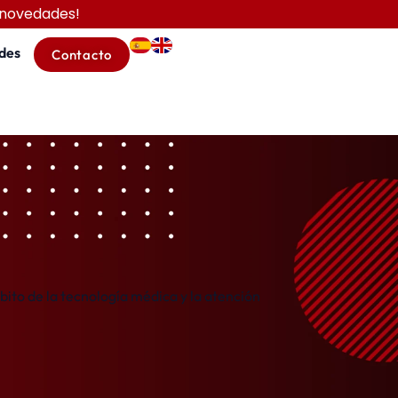
 novedades!
des
Contacto
to de la tecnología médica y la atención