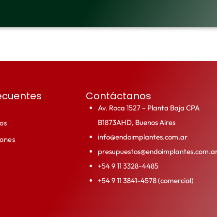
ecuentes
Contáctanos
Av. Roca 1527 – Planta Baja CPA
B1873AHD, Buenos Aires
os
info@endoimplantes.com.ar
iones
presupuestos@endoimplantes.com.a
+54 9 11 3328-4485
+54 9 11 3841-4578 (comercial)