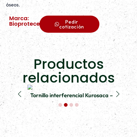
óseos.
Marca:
Pedir
Bioprotece
cotización
Productos
relacionados
T
Tornillo interferencial Kurosaca – Titanio